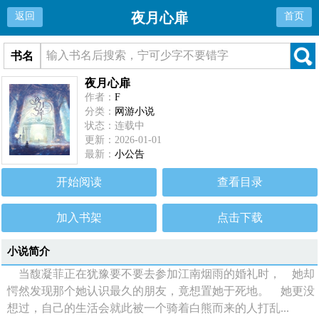
夜月心扉
返回
首页
书名
夜月心扉
作者：
F
分类：
网游小说
状态：连载中
更新：2026-01-01
最新：
小公告
开始阅读
查看目录
加入书架
点击下载
小说简介
当馥凝菲正在犹豫要不要去参加江南烟雨的婚礼时， 她却
愕然发现那个她认识最久的朋友，竟想置她于死地。 她更没
想过，自己的生活会就此被一个骑着白熊而来的人打乱...