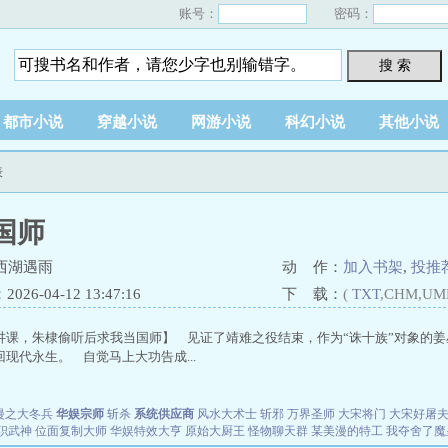
账号：
密码：
搜 索
都市小说
穿越小说
网游小说
科幻小说
其他小说
表
国师
西湖遇雨
动 作：
加入书架
,
投推
26-04-12 13:47:16
下 载：
(
TXT
,CHM,UM
讲课，朱棣偷听后求我当国师】 见证了靖难之役结束，作为“诛十族”对象的
现代永生。 自觉马上大功告成...
漫之大冬兵
华娱宗师
斩杀
系统供应商
风水大术士
斩邪
万界圣师
大宋将门
大宋好屠
职武神
位面复制大师
华娱特效大亨
原始大厨王
怪物聊天群
某美漫的特工
我夺舍了魔