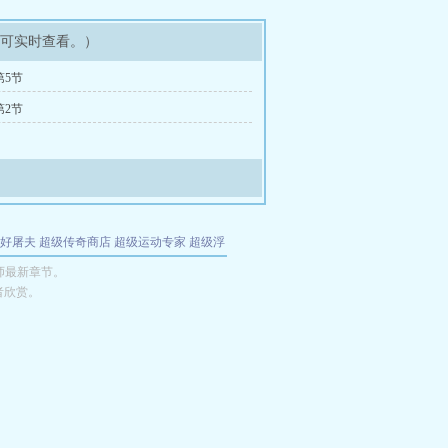
即可实时查看。）
第5节
第2节
好屠夫
超级传奇商店
超级运动专家
超级浮
的特工
我夺舍了魔皇
都市极品医仙
九天
酋
师最新章节。
者欣赏。