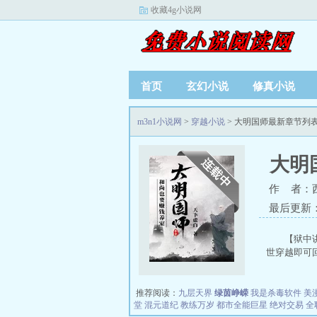
收藏4g小说网
首页
玄幻小说
修真小说
m3n1小说网
>
穿越小说
> 大明国师最新章节列
大明
作 者：
最后更新：20
【狱中
世穿越即可回
推荐阅读：
九层天界
绿茵峥嵘
我是杀毒软件
美
堂
混元道纪
教练万岁
都市全能巨星
绝对交易
全