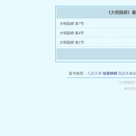
《大明国师》
大明国师 第7节
大明国师 第4节
大明国师 第1节
新书推荐：
九层天界
绿茵峥嵘
我是杀毒
空城
战争天堂
混元道纪
教练万岁
都市全
《大明国师
本站所