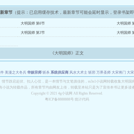
最新章节
（提示：已启用缓存技术，最新章节可能会延时显示，登录书架
大明国师 第6节
大明国师 
大明国师 第3节
大明国师 
《大明国师》正文
软件
美漫之大冬兵
华娱宗师
斩杀
系统供应商
风水大术士
斩邪
万界圣师
大宋将门
大宋
能巨星
绝对交易
全职武神
位面复制大师
华娱特效大亨
原始大厨王
怪物聊天群
某美漫
》情节跌宕起伏、扣人心弦，是一本情节与文笔俱佳的，m3n1小说网转载收集大明国
有小说为转载作品，所有章节均由网友上传，转载至本站只是为了宣传本书让更多读
长别打脸
Copyright © 2021 4g小说网 All Rights Reserved.
粤ICP备8888888号 统计代码