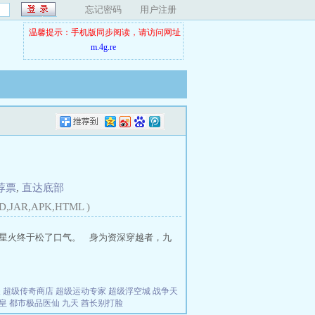
忘记密码
用户注册
温馨提示：手机版同步阅读，请访问网址
m.4g.re
荐票
,
直达底部
D,JAR,APK,HTML )
姜星火终于松了口气。 身为资深穿越者，九
夫
超级传奇商店
超级运动专家
超级浮空城
战争天
皇
都市极品医仙
九天
酋长别打脸