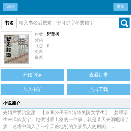
返回
首页
书名
作者：
野蓝树
分类：
状态：0
更新：
最新：
开始阅读
查看目录
加入书架
点击下载
小说简介
先婚后爱治愈甜｜【京圈公子哥X清华美院女学生】 姜蝶珍
生来温软安宁。她做过最出格的一件事，就是某天去酒吧喝了
酒，迷糊中闯入了一个天差地别的英俊男人的房间。...