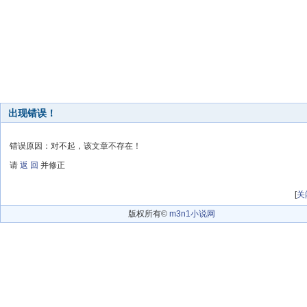
出现错误！
错误原因：对不起，该文章不存在！
请
返 回
并修正
[
关
版权所有©
m3n1小说网