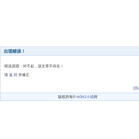
出现错误！
错误原因：对不起，该文章不存在！
请
返 回
并修正
[
关
版权所有©
m3n1小说网